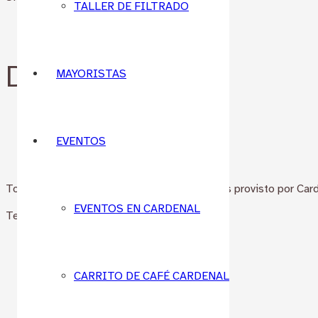
TALLER DE FILTRADO
Descripción
Descripción
MAYORISTAS
EVENTOS
Todo el material necesario para la práctica es provisto por Card
EVENTOS EN CARDENAL
Temario:
Tipos de latte art
Texturizado y temperatura
Figuras básicas
CARRITO DE CAFÉ CARDENAL
Errores comunes